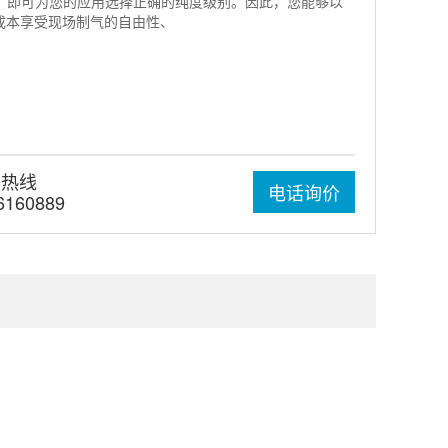
，即可为您的应用选择正确的纯度级别。因此，您能够以
 成本享受现场制气的自由性、
国热线
电话询价
6160889