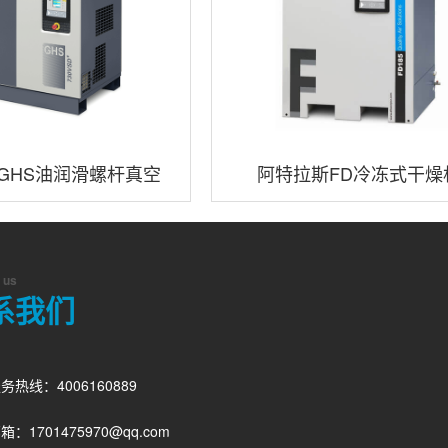
GHS油润滑螺杆真空
阿特拉斯FD冷冻式干燥
泵
 us
系我们
务热线：4006160889
箱：1701475970@qq.com