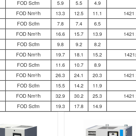
FOD Scfm
5.9
5.5
4.9
FOD Nm³/h
13.3
12.5
11.1
1421 
FOD Scfm
7.8
7.4
6.5
FOD Nm³/h
16.6
15.7
13.9
1421 
FOD Scfm
9.8
9.2
8.2
FOD Nm³/h
19.7
18.1
15.2
1421
FOD Scfm
11.6
10.7
8.9
FOD Nm³/h
26.3
24.1
20.3
1421 
FOD Scfm
15.5
14.2
11.9
FOD Nm³/h
32.9
30.2
25.3
1421 
FOD Scfm
19.3
17.8
14.9