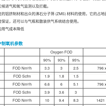
天候进气和氧气监测以及拦截。
的铝挤制材和出众的沸石分子筛 (ZMS) 材料的使用，它的占
度保证，还可以与气瓶和散装供气系统结合使用。
的用气成本降低
P制氧机参数
Oxygen FOD
90%
93%
95%
FOD Nm³/h
3.3
3
2.5
796 
FOD Scfm
1.9
1.8
1.5
FOD Nm³/h
6.6
6
5.1
796 
FOD Scfm
3.9
3.6
3
FOD Nm³/h
10
9.4
8.3
1421 