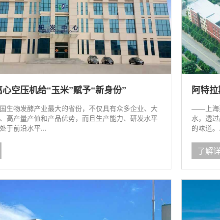
心空压机给“玉米”赋予“新身份”
阿特拉
国生物发酵产业最大的省份，不仅具有众多企业、大
——上海
、高产量产值和产品优势，而且生产能力、研发水平
水，透过
于前沿水平...
的味道。.
了解