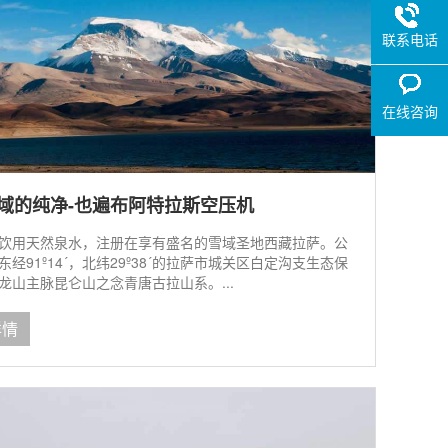
联系电话
在线咨询
域的纯净-也遍布阿特拉斯空压机
饮用天然泉水，注册在享有盛名的雪域圣地西藏拉萨。公
经91º14´，北纬29º38´的拉萨市城关区白定沟支生态保
龙山主脉昆仑山之念青唐古拉山系。...
详情