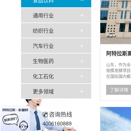
食品饮料
通用行业
纺织行业
汽车行业
阿特拉斯离
生物医药
山东，作为全
规模发酵项目
化工石化
在国际国内都处
了解详情
更多领域
咨询热线
4006160889