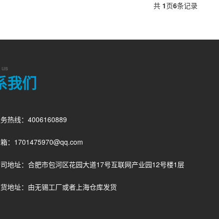
共
1
页
6
条记录
 us
系我们
务热线：4006160889
箱：1701475970@qq.com
司地址：合肥市包河区花园大道17号互联网产业园12号楼1层
发货地址：由无锡工厂或者上海仓库发货