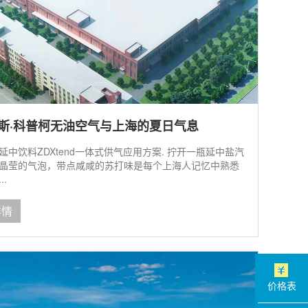
斯·科普柯无油空气与上海的夏日气息
延中饮料ZDXtend一体式供气应用方案. 拧开一瓶延中盐汽
晶莹的气泡，带点咸咸的苏打味是每个上海人记忆中熟悉
..
详情
价格表