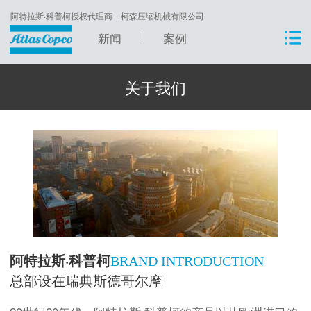
阿特拉斯·科普柯授权代理商—柯森压缩机械有限公司
新闻
案例
关于我们
阿特拉斯·科普柯
BRAND INTRODUCTION
总部设在瑞典斯德哥尔摩