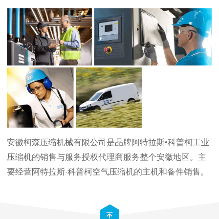
安徽柯森压缩机械有限公司是品牌阿特拉斯•科普柯工业
压缩机的销售与服务授权代理商服务整个安徽地区。主
要经营阿特拉斯·科普柯空气压缩机的主机和备件销售。