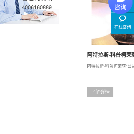
联系电话
4006160889
在线咨询
阿特拉斯·科普柯荣获“公益
了解详情