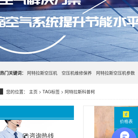
热门关键词：
阿特拉斯空压机
空压机维修保养
阿特拉斯空压机参数
您的位置：
主页
>
TAG标签
> 阿特拉斯科普柯
价格表
咨询热线