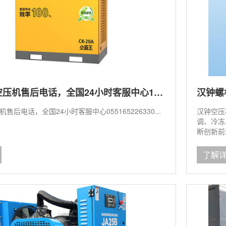
鑫磊螺杆空压机售后电话，全国24小时客服中心17333296579
汉钟螺
售后电话，全国24小时客服中心055165226330...
汉钟空压
调、冷冻
断创新前进
了解