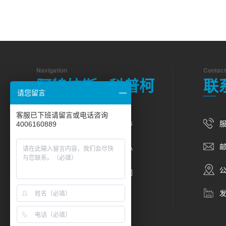
Navigation
Contact
阿特拉斯 · 科普柯
联
请您留言
客服已下班请留言或电话咨询
服
空压机
维修保养
4006160889
邮
产品中心
资讯中心
公
合作案例
关于我们
联系我们