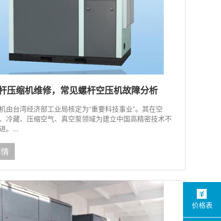
杆压缩机维修，常见螺杆空压机故障分析
机由台湾经济部工业局核定为“重要科技事业”。其在空
、冷藏、压缩空气、真空泵领域为建立中国高精密技术不
。...
详情
价格表