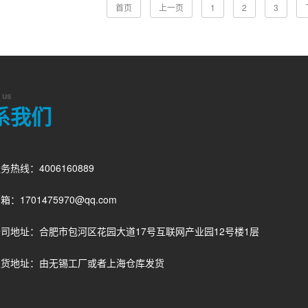
首页
上一页
1
2
3
 us
系我们
务热线：4006160889
箱：1701475970@qq.com
司地址：合肥市包河区花园大道17号互联网产业园12号楼1层
发货地址：由无锡工厂或者上海仓库发货