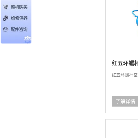
红五环螺杆
红五环螺杆空压机
了解详情