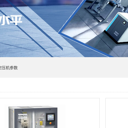
空压机参数