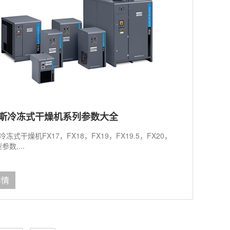
斯冷冻式干燥机系列参数大全
冻式干燥机FX17，FX18，FX19，FX19.5，FX20，
参数,...
详情