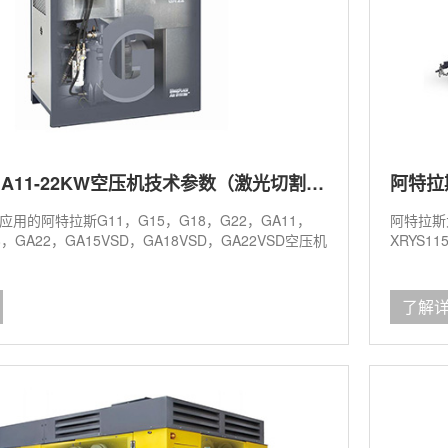
阿特拉斯GA11-22KW空压机技术参数（激光切割应用）
用的阿特拉斯G11，G15，G18，G22，GA11，
阿特拉斯大
8，GA22，GA15VSD，GA18VSD，GA22VSD空压机
XRYS11
了解