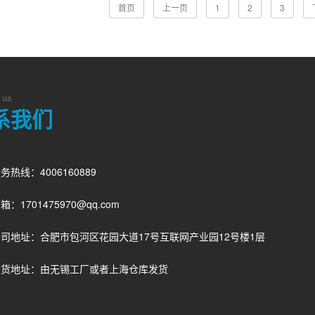
首页
上一页
1
2
3
 us
系我们
务热线：4006160889
箱：1701475970@qq.com
司地址：合肥市包河区花园大道17号互联网产业园12号楼1层
发货地址：由无锡工厂或者上海仓库发货