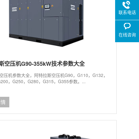
联系电话
在线咨询
斯空压机G90-355kW技术参数大全
空压机参数大全，阿特拉斯空压机G90，G110，G132，
200，G250，G280，G315，G355参数。...
详情