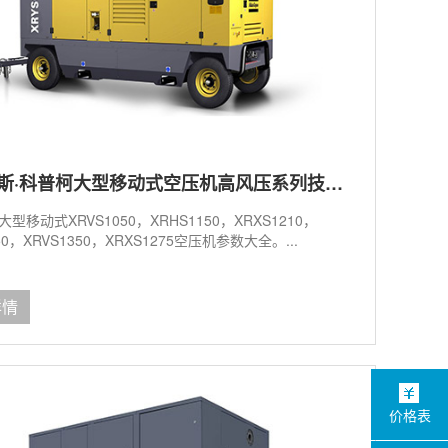
阿特拉斯·科普柯大型移动式空压机高风压系列技术参数大全
型移动式XRVS1050，XRHS1150，XRXS1210，
50，XRVS1350，XRXS1275空压机参数大全。...
详情
价格表