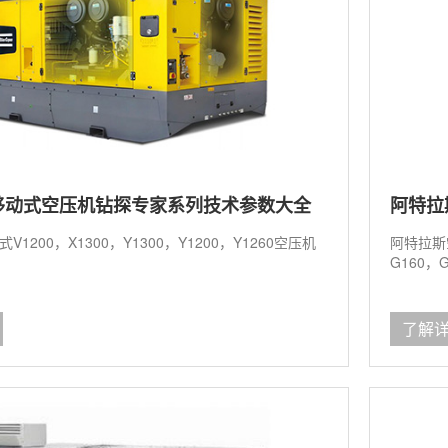
移动式空压机钻探专家系列技术参数大全
阿特拉
1200，X1300，Y1300，Y1200，Y1260空压机
阿特拉斯
G160，G
了解