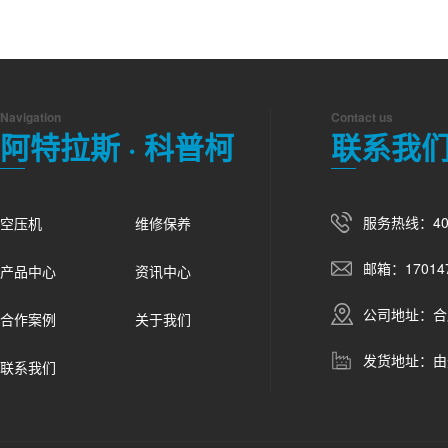
Navigation
Contact us
阿特拉斯 · 科普柯
联系我
服务热线：400
空压机
维修保养
邮箱：170147
产品中心
资讯中心
公司地址：合
合作案例
关于我们
发货地址：由
联系我们